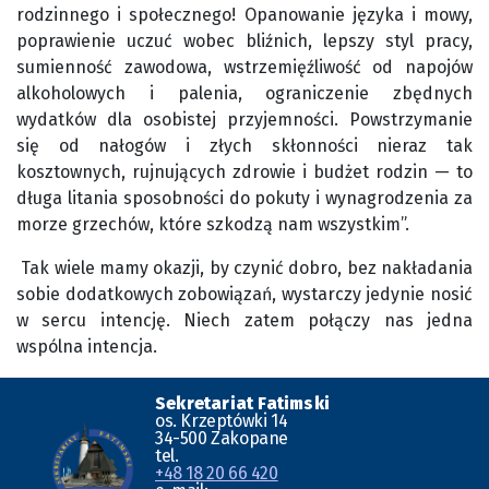
rodzinnego i społecznego! Opanowanie języka i mowy,
poprawienie uczuć wobec bliźnich, lepszy styl pracy,
sumienność zawodowa, wstrzemięźliwość od napojów
alkoholowych i palenia, ograniczenie zbędnych
wydatków dla osobistej przyjemności. Powstrzymanie
się od nałogów i złych skłonności nieraz tak
kosztownych, rujnujących zdrowie i budżet rodzin — to
długa litania sposobności do pokuty i wynagrodzenia za
morze grzechów, które szkodzą nam wszystkim”.
Tak wiele mamy okazji, by czynić dobro, bez nakładania
sobie dodatkowych zobowiązań, wystarczy jedynie nosić
w sercu intencję. Niech zatem połączy nas jedna
wspólna intencja.
Sekretariat Fatimski
os. Krzeptówki 14
34-500 Zakopane
tel.
+48 18 20 66 420