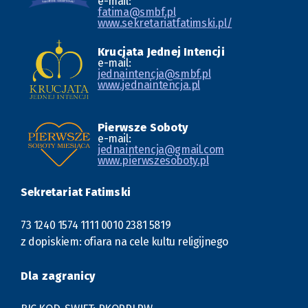
e-mail:
fatima@smbf.pl
www.sekretariatfatimski.pl/
Krucjata Jednej Intencji
e-mail:
jednaintencja@smbf.pl
www.jednaintencja.pl
Pierwsze Soboty
e-mail:
jednaintencja@gmail.com
www.pierwszesoboty.pl
Sekretariat Fatimski
73 1240 1574 1111 0010 2381 5819
z dopiskiem: ofiara na cele kultu religijnego
Dla zagranicy