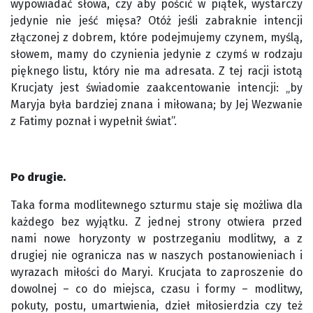
wypowiadać słowa, czy aby pościć w piątek, wystarczy
jedynie nie jeść mięsa? Otóż jeśli zabraknie intencji
złączonej z dobrem, które podejmujemy czynem, myślą,
słowem, mamy do czynienia jedynie z czymś w rodzaju
pięknego listu, który nie ma adresata. Z tej racji istotą
Krucjaty jest świadomie zaakcentowanie intencji: „by
Maryja była bardziej znana i miłowana; by Jej Wezwanie
z Fatimy poznał i wypełnił świat”.
Po drugie.
Taka forma modlitewnego szturmu staje się możliwa dla
każdego bez wyjątku. Z jednej strony otwiera przed
nami nowe horyzonty w postrzeganiu modlitwy, a z
drugiej nie ogranicza nas w naszych postanowieniach i
wyrazach miłości do Maryi. Krucjata to zaproszenie do
dowolnej – co do miejsca, czasu i formy – modlitwy,
pokuty, postu, umartwienia, dzieł miłosierdzia czy też