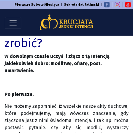
Pierwsze Soboty Miesiąca
Sekretariat Fatimski
Co ja mogę w tym celu
zrobić?
W dowolnym czasie uczyń i złącz z tą Intencją
jakiekolwiek dobro: modlitwę, ofiarę, post,
umartwienie.
Po pierwsze.
Nie możemy zapomnieć, iż wszelkie nasze akty duchowe,
które podejmujemy, mają wówczas znaczenie, gdy
złączona jest z nimi świadoma intencja. I tak np. można
postawić pytanie: czy aby się modlić, wystarczy