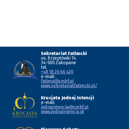
Sekretariat Fatimski
os. Krzeptówki 14
34-500 Zakopane
tel.
+48 18 20 66 420
e-mail:
fatima@smbf.pl
www.sekretariatfatimski.pl/
Krucjata Jednej Intencji
e-mail:
jednaintencja@smbf.pl
www.jednaintencja.pl