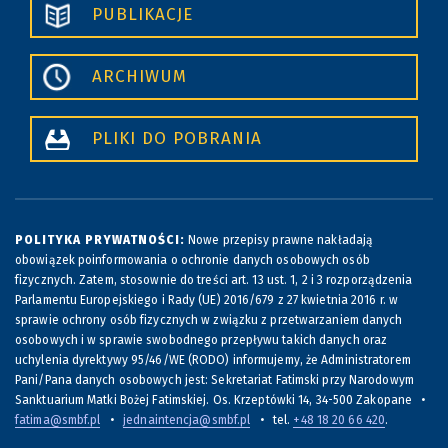
PUBLIKACJE
ARCHIWUM
PLIKI DO POBRANIA
POLITYKA PRYWATNOŚCI:
Nowe przepisy prawne nakładają
obowiązek poinformowania o ochronie danych osobowych osób
fizycznych. Zatem, stosownie do treści art. 13 ust. 1, 2 i 3 rozporządzenia
Parlamentu Europejskiego i Rady (UE) 2016/679 z 27 kwietnia 2016 r. w
sprawie ochrony osób fizycznych w związku z przetwarzaniem danych
osobowych i w sprawie swobodnego przepływu takich danych oraz
uchylenia dyrektywy 95/46/WE (RODO) informujemy, że Administratorem
Pani/Pana danych osobowych jest: Sekretariat Fatimski przy Narodowym
Sanktuarium Matki Bożej Fatimskiej. Os. Krzeptówki 14, 34-500 Zakopane •
fatima@smbf.pl
•
jednaintencja@smbf.pl
• tel.
+48 18 20 66 420
.