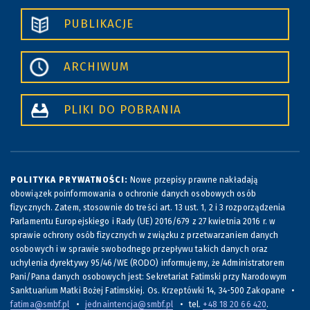
PUBLIKACJE
ARCHIWUM
PLIKI DO POBRANIA
POLITYKA PRYWATNOŚCI:
Nowe przepisy prawne nakładają
obowiązek poinformowania o ochronie danych osobowych osób
fizycznych. Zatem, stosownie do treści art. 13 ust. 1, 2 i 3 rozporządzenia
Parlamentu Europejskiego i Rady (UE) 2016/679 z 27 kwietnia 2016 r. w
sprawie ochrony osób fizycznych w związku z przetwarzaniem danych
osobowych i w sprawie swobodnego przepływu takich danych oraz
uchylenia dyrektywy 95/46/WE (RODO) informujemy, że Administratorem
Pani/Pana danych osobowych jest: Sekretariat Fatimski przy Narodowym
Sanktuarium Matki Bożej Fatimskiej. Os. Krzeptówki 14, 34-500 Zakopane •
fatima@smbf.pl
•
jednaintencja@smbf.pl
• tel.
+48 18 20 66 420
.