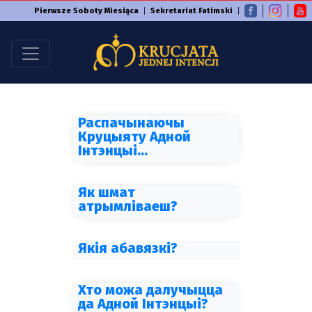
Pierwsze Soboty Miesiąca
Sekretariat Fatimski
Распачынаючы
Круцыяту Адной
Інтэнцыі…
Як шмат
атрымліваеш?
Якія абавязкі?
Хто можа далучыцца
да Адной Інтэнцыі?