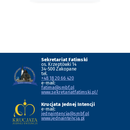
Sekretariat Fatimski
os. Krzeptówki 14
34-500 Zakopane
tel.
+48 18 20 66 420
e-mail:
fatima@smbf.pl
www.sekretariatfatimski.pl/
Krucjata Jednej Intencji
e-mail:
jednaintencja@smbf.pl
www.jednaintencja.pl