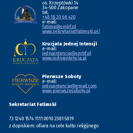
os. Krzeptówki 14
34-500 Zakopane
tel.
+48 18 20 66 420
e-mail:
fatima@smbf.pl
www.sekretariatfatimski.pl/
Krucjata Jednej Intencji
e-mail:
jednaintencja@smbf.pl
www.jednaintencja.pl
Pierwsze Soboty
e-mail:
jednaintencja@gmail.com
www.pierwszesoboty.pl
Sekretariat Fatimski
73 1240 1574 1111 0010 2381 5819
z dopiskiem: ofiara na cele kultu religijnego