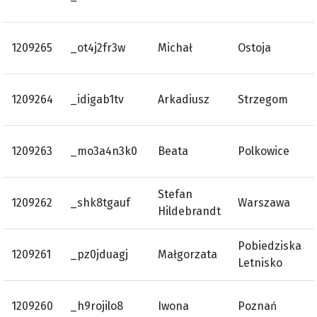
1209265
_ot4j2fr3w
Michał
Ostoja
1209264
_idigab1tv
Arkadiusz
Strzegom
1209263
_mo3a4n3k0
Beata
Polkowice
Stefan
1209262
_shk8tgauf
Warszawa
Hildebrandt
Pobiedziska
1209261
_pz0jduagj
Małgorzata
Letnisko
1209260
_h9rojilo8
Iwona
Poznań