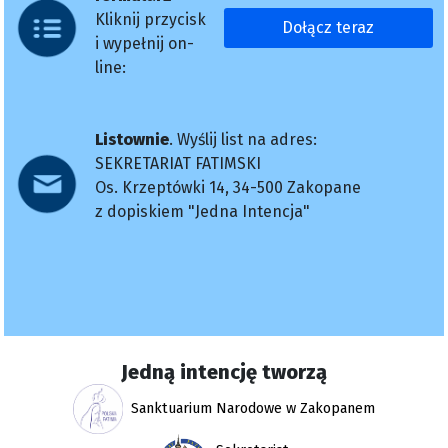
Kliknij przycisk
Dołącz teraz
i wypełnij on-
line:
Listownie
. Wyślij list na adres:
SEKRETARIAT FATIMSKI
Os. Krzeptówki 14, 34-500 Zakopane
z dopiskiem "Jedna Intencja"
Jedną intencję tworzą
Sanktuarium Narodowe w Zakopanem