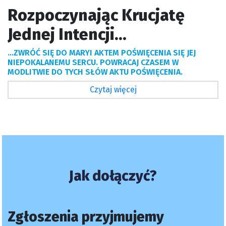
Rozpoczynając Krucjatę
Jednej Intencji...
...ZWRÓĆ SIĘ DO MARYI AKTEM POŚWIĘCENIA SIĘ JEJ
NIEPOKALANEMU SERCU. POWRACAJ CZASEM W
MODLITWIE DO TYCH SŁÓW AKTU POŚWIĘCENIA.
Czytaj więcej
Jak dołączyć?
Zgłoszenia przyjmujemy