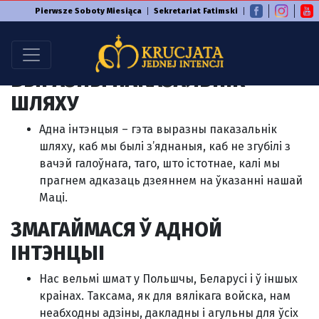
Pierwsze Soboty Miesiąca
Sekretariat Fatimski
АДНА, ДАКЛАДНАЯ ІНТЭНЦЫЯ
ЯК ЗНАК ЕДНАСЦІ – ЯК
ВЫРАЗНЫ ПАКАЗАЛЬНІК
ШЛЯХУ
Адна інтэнцыя – гэта выразны паказальнік
шляху, каб мы былі з’яднаныя, каб не згубілі з
вачэй галоўнага, таго, што істотнае, калі мы
прагнем адказаць дзеяннем на ўказанні нашай
Маці.
ЗМАГАЙМАСЯ Ў АДНОЙ
ІНТЭНЦЫІ
Нас вельмі шмат у Польшчы, Беларусі і ў іншых
краінах. Таксама, як для вялікага войска, нам
неабходны адзіны, дакладны і агульны для ўсіх