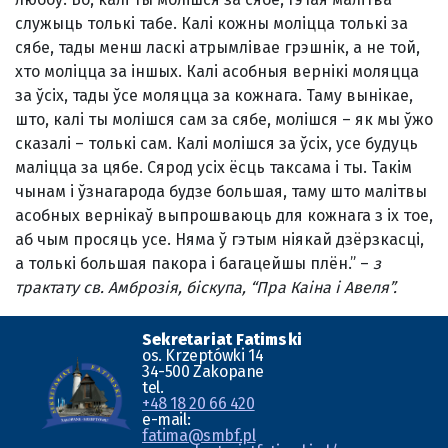
служыць толькі табе. Калі кожны моліцца толькі за
сябе, тады менш ласкі атрымлівае грэшнік, а не той,
хто моліцца за іншых. Калі асобныя вернікі моляцца
за ўсіх, тады ўсе моляцца за кожнага. Таму вынікае,
што, калі ты молішся сам за сябе, молішся – як мы ўжо
сказалі – толькі сам. Калі молішся за ўсіх, усе будуць
маліцца за цябе. Сярод усіх ёсць таксама і ты. Такім
чынам і ўзнагарода будзе большая, таму што малітвы
асобных вернікаў выпрошваюць для кожнага з іх тое,
аб чым просяць усе. Няма ў гэтым ніякай дзёрзкасці,
а толькі большая пакора і багацейшы плён.” –
з
трактату св. Амброзія, біскупа, “Пра Каіна і Авеля”.
Sekretariat Fatimski
os. Krzeptówki 14
34-500 Zakopane
tel.
+48 18 20 66 420
e-mail:
fatima@smbf.pl