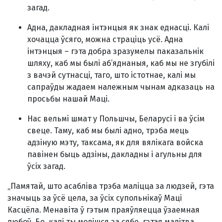
загад.
Адна, дакладная інтэнцыя як знак еднасці. Калі
хочацца ўсяго, можна страціць усё. Адна
інтэнцыя – гэта добра зразумелы паказальнік
шляху, каб мы былі аб’яднаныя, каб мы не згубілі
з вачэй сутнасці, таго, што істотнае, калі мы
сапраўды жадаем належным чынам адказаць на
просьбы нашай Маці.
Нас вельмі шмат у Польшчы, Беларусі і ва ўсім
свеце. Таму, каб мы былі адно, трэба мець
адзіную мэту, таксама, як для вялікага войска
павінен быць адзіны, дакладны і агульны для
ўсіх загад.
„Памятай, што асабліва трэба маліцца за людзей, гэта
значыць за ўсё цела, за ўсіх супольнікаў Маці
Касцёла. Менавіта ў гэтым праяўляецца ўзаемная
любоў. Бо, калі ты молішся за сябе, гэтая малітва