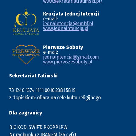
www.sekretariatfatimski.pl/
Krucjata Jednej Intencji
e-mail:
jednaintencja@smbf.pl
www.jednaintencja.pl
Pierwsze Soboty
e-mail:
jednaintencja@gmail.com
www.pierwszesoboty.pl
Sekretariat Fatimski
73 1240 1574 1111 0010 2381 5819
z dopiskiem: ofiara na cele kultu religijnego
Dla zagranicy
BIC KOD. SWIFT: PKOPPLPW
Nr rachunku z IBANEM (26 cyfr)