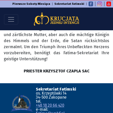
Pierwsze Soboty Miesiąca
Sekretariat Fatimski
Wir haben es verstanden, dass um die Forderung der
Maria bezüglich der Sühne ihrem Unbefleckten Herzen
an den ersten Samstagen des Monats, sollte man das
wahr Bild der Heiligen Jungfrau Maria. Sie ist die beste
und zärtlichste Mutter, aber auch die mächtige Königin
des Himmels und der Erde, die Satan rücksichtslos
zermalmt. Um den Triumph ihres Unbefleckten Herzens
vorzubereiten, benötigt das Fatima-Sekretariat Ihre
geistige Unterstützung!
PRIESTER KRZYSZTOF CZAPLA SAC
Sekretariat Fatimski
os. Krzeptówki 14
34-500 Zakopane
tel.
+48 18 20 66 420
e-mail: