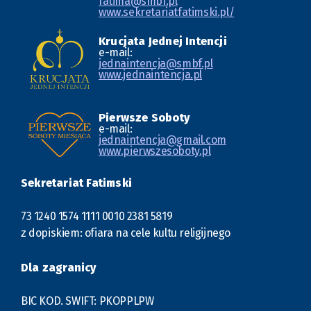
fatima@smbf.pl
www.sekretariatfatimski.pl/
Krucjata Jednej Intencji
e-mail:
jednaintencja@smbf.pl
www.jednaintencja.pl
Pierwsze Soboty
e-mail:
jednaintencja@gmail.com
www.pierwszesoboty.pl
Sekretariat Fatimski
73 1240 1574 1111 0010 2381 5819
z dopiskiem: ofiara na cele kultu religijnego
Dla zagranicy
BIC KOD. SWIFT: PKOPPLPW